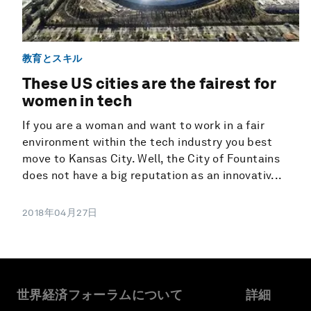
教育とスキル
These US cities are the fairest for
women in tech
If you are a woman and want to work in a fair
environment within the tech industry you best
move to Kansas City. Well, the City of Fountains
does not have a big reputation as an innovativ...
2018年04月27日
世界経済フォーラムについて
詳細