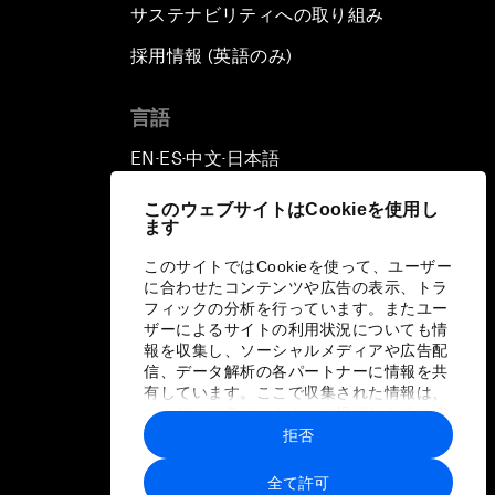
サステナビリティへの取り組み
採用情報 (英語のみ)
て
言語
EN
ES
中文
日本語
▪
▪
▪
このウェブサイトはCookieを使用し
ます
このサイトではCookieを使って、ユーザー
に合わせたコンテンツや広告の表示、トラ
フィックの分析を行っています。またユー
ザーによるサイトの利用状況についても情
報を収集し、ソーシャルメディアや広告配
信、データ解析の各パートナーに情報を共
有しています。ここで収集された情報は、
ユーザーが各パートナーに提供した他の情
報や各パートナーのサービスを使用した際
拒否
に収集された情報と組み合わされ、各パー
トナーによって使用されることがありま
全て許可