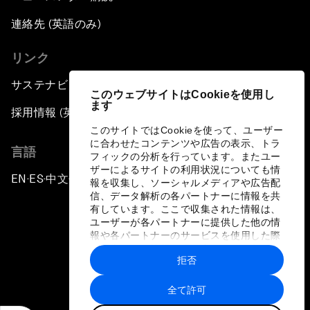
連絡先 (英語のみ)
リンク
サステナビリティへの取り組み
このウェブサイトはCookieを使用し
ます
採用情報 (英語のみ)
このサイトではCookieを使って、ユーザー
に合わせたコンテンツや広告の表示、トラ
言語
フィックの分析を行っています。またユー
ザーによるサイトの利用状況についても情
EN
ES
中文
日本語
▪
▪
▪
報を収集し、ソーシャルメディアや広告配
信、データ解析の各パートナーに情報を共
有しています。ここで収集された情報は、
ユーザーが各パートナーに提供した他の情
報や各パートナーのサービスを使用した際
に収集された情報と組み合わされ、各パー
拒否
トナーによって使用されることがありま
プライバシーポリシーと利用規約
す。
全て許可
サイトマップ