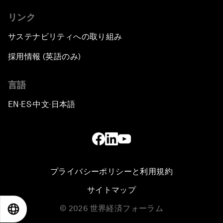
リンク
サステナビリティへの取り組み
採用情報 (英語のみ)
言語
EN
ES
中文
日本語
▪
▪
▪
プライバシーポリシーと利用規約
サイトマップ
©
2026
世界経済フォーラム
EN
ES
中文
日本語