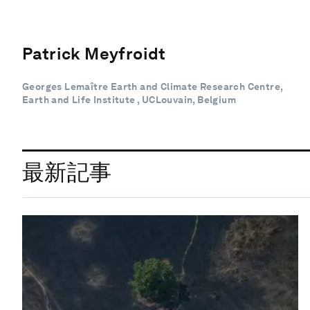
Patrick Meyfroidt
Georges Lemaître Earth and Climate Research Centre,
Earth and Life Institute , UCLouvain, Belgium
最新記事