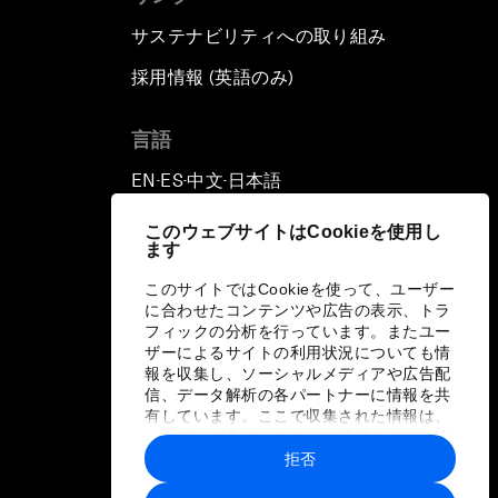
サステナビリティへの取り組み
採用情報 (英語のみ)
て
言語
EN
ES
中文
日本語
▪
▪
▪
このウェブサイトはCookieを使用し
ます
このサイトではCookieを使って、ユーザー
に合わせたコンテンツや広告の表示、トラ
フィックの分析を行っています。またユー
ザーによるサイトの利用状況についても情
報を収集し、ソーシャルメディアや広告配
信、データ解析の各パートナーに情報を共
有しています。ここで収集された情報は、
ユーザーが各パートナーに提供した他の情
報や各パートナーのサービスを使用した際
拒否
に収集された情報と組み合わされ、各パー