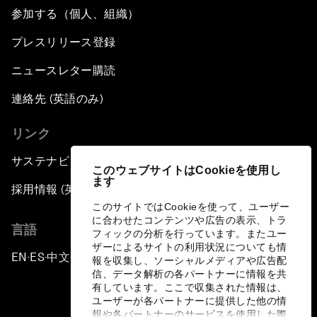
参加する（個人、組織）
プレスリリース登録
ニュースレター購読
連絡先 (英語のみ)
リンク
サステナビリティへの取り組み
このウェブサイトはCookieを使用し
ます
採用情報 (英語のみ)
このサイトではCookieを使って、ユーザー
に合わせたコンテンツや広告の表示、トラ
言語
フィックの分析を行っています。またユー
ザーによるサイトの利用状況についても情
EN
ES
中文
日本語
▪
▪
▪
報を収集し、ソーシャルメディアや広告配
信、データ解析の各パートナーに情報を共
有しています。ここで収集された情報は、
ユーザーが各パートナーに提供した他の情
報や各パートナーのサービスを使用した際