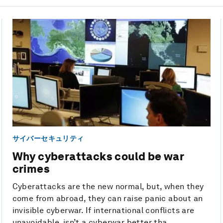
サイバーセキュリティ
Why cyberattacks could be war
crimes
Cyberattacks are the new normal, but, when they
come from abroad, they can raise panic about an
invisible cyberwar. If international conflicts are
unavoidable, isn’t a cyberwar better tha...