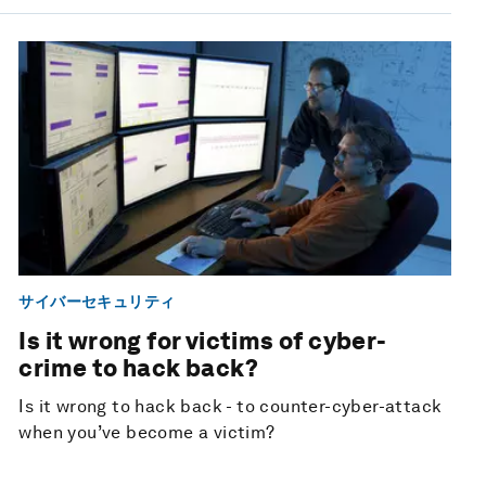
サイバーセキュリティ
Is it wrong for victims of cyber-
crime to hack back?
Is it wrong to hack back - to counter-cyber-attack
when you’ve become a victim?