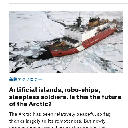
新興テクノロジー
Artificial islands, robo-ships,
sleepless soldiers. Is this the future
of the Arctic?
The Arctic has been relatively peaceful so far,
thanks largely to its remoteness. But newly
opened access may disrupt that peace. The