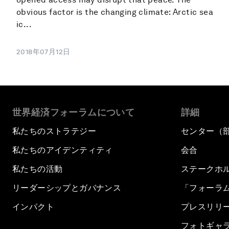
obvious factor is the changing climate: Arctic sea
ic...
2018年07月12日
世界経済フォーラムについて
詳細
私たちのストラテジー
センター（
私たちのアイデンティティ
会合
私たちの活動
ステークホ
リーダーシップとガバナンス
「フォーラ
インパクト
プレスリリ
フォトギャ