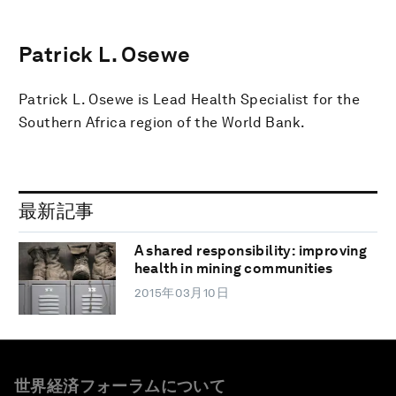
Patrick L. Osewe
Patrick L. Osewe is Lead Health Specialist for the
Southern Africa region of the World Bank.
最新記事
A shared responsibility: improving
health in mining communities
2015年03月10日
世界経済フォーラムについて