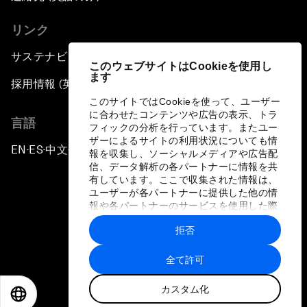
リンク
サステナビリティへの取り組み
このウェブサイトはCookieを使用し
ます
採用情報 (英語のみ)
このサイトではCookieを使って、ユーザー
に合わせたコンテンツや広告の表示、トラ
言語
フィックの分析を行っています。またユー
ザーによるサイトの利用状況についても情
EN
ES
中文
日本語
▪
▪
▪
報を収集し、ソーシャルメディアや広告配
信、データ解析の各パートナーに情報を共
有しています。ここで収集された情報は、
ユーザーが各パートナーに提供した他の情
報や各パートナーのサービスを使用した際
に収集された情報と組み合わされ、各パー
拒否
トナーによって使用されることがありま
プライバシーポリシーと利用規約
す。
全て許可
サイトマップ
カスタム化
©
2026
世界経済フォーラム
EN
ES
中文
日本語