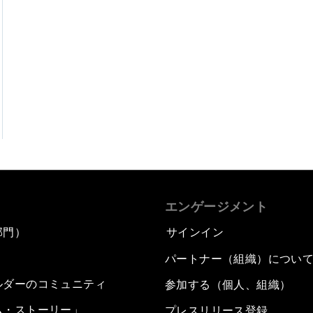
エンゲージメント
部門）
サインイン
パートナー（組織）につい
ルダーのコミュニティ
参加する（個人、組織）
ム・ストーリー」
プレスリリース登録