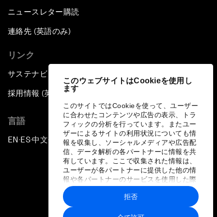
ニュースレター購読
連絡先 (英語のみ)
リンク
サステナビリティへの取り組み
このウェブサイトはCookieを使用し
ます
採用情報 (英語のみ)
このサイトではCookieを使って、ユーザー
に合わせたコンテンツや広告の表示、トラ
言語
フィックの分析を行っています。またユー
ザーによるサイトの利用状況についても情
EN
ES
中文
日本語
▪
▪
▪
報を収集し、ソーシャルメディアや広告配
信、データ解析の各パートナーに情報を共
有しています。ここで収集された情報は、
ユーザーが各パートナーに提供した他の情
報や各パートナーのサービスを使用した際
に収集された情報と組み合わされ、各パー
拒否
トナーによって使用されることがありま
プライバシーポリシーと利用規約
す。