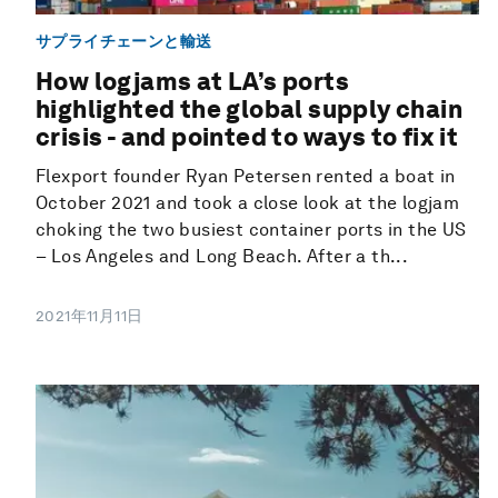
サプライチェーンと輸送
How logjams at LA’s ports
highlighted the global supply chain
crisis - and pointed to ways to fix it
Flexport founder Ryan Petersen rented a boat in
October 2021 and took a close look at the logjam
choking the two busiest container ports in the US
– Los Angeles and Long Beach. After a th...
2021年11月11日