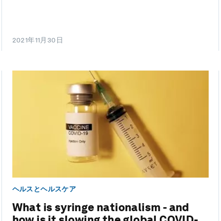
2021年11月30日
ヘルスとヘルスケア
What is syringe nationalism - and
how is it slowing the global COVID-