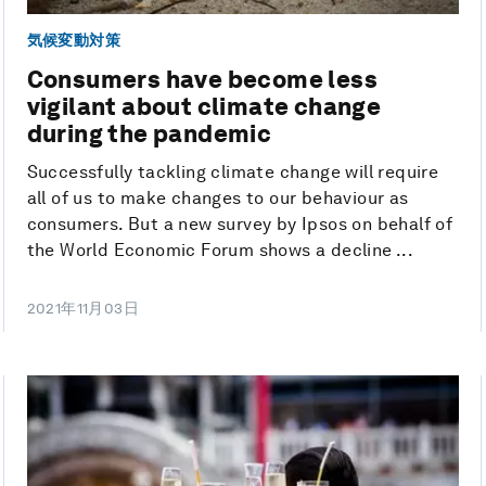
気候変動対策
Consumers have become less
vigilant about climate change
during the pandemic
Successfully tackling climate change will require
all of us to make changes to our behaviour as
consumers. But a new survey by Ipsos on behalf of
the World Economic Forum shows a decline ...
2021年11月03日