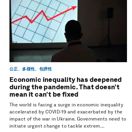
公正、多様性、包摂性
Economic inequality has deepened
during the pandemic. That doesn’t
mean it can’t be fixed
The world is facing a surge in economic inequality
accelerated by COVID-19 and exacerbated by the
impact of the war in Ukraine. Governments need to
initiate urgent change to tackle extrem...