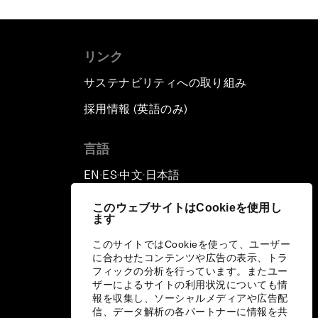
リンク
サステナビリティへの取り組み
採用情報 (英語のみ)
て
言語
EN
ES
中文
日本語
▪
▪
▪
このウェブサイトはCookieを使用し
ます
このサイトではCookieを使って、ユーザー
に合わせたコンテンツや広告の表示、トラ
フィックの分析を行っています。またユー
ザーによるサイトの利用状況についても情
報を収集し、ソーシャルメディアや広告配
信、データ解析の各パートナーに情報を共