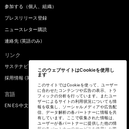
参加する（個人、組織）
プレスリリース登録
ニュースレター購読
連絡先 (英語のみ)
リンク
サステナビリティへの取り組み
このウェブサイトはCookieを使用し
ます
採用情報 (英語のみ)
このサイトではCookieを使って、ユーザー
に合わせたコンテンツや広告の表示、トラ
言語
フィックの分析を行っています。またユー
ザーによるサイトの利用状況についても情
EN
ES
中文
日本語
▪
▪
▪
報を収集し、ソーシャルメディアや広告配
信、データ解析の各パートナーに情報を共
有しています。ここで収集された情報は、
ユーザーが各パートナーに提供した他の情
報や各パートナーのサービスを使用した際