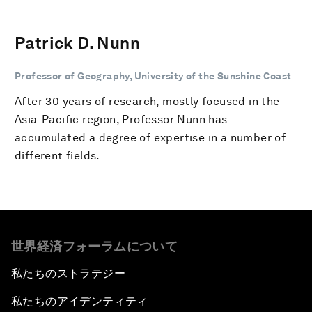
Patrick D. Nunn
Professor of Geography, University of the Sunshine Coast
After 30 years of research, mostly focused in the
Asia-Pacific region, Professor Nunn has
accumulated a degree of expertise in a number of
different fields.
世界経済フォーラムについて
私たちのストラテジー
私たちのアイデンティティ