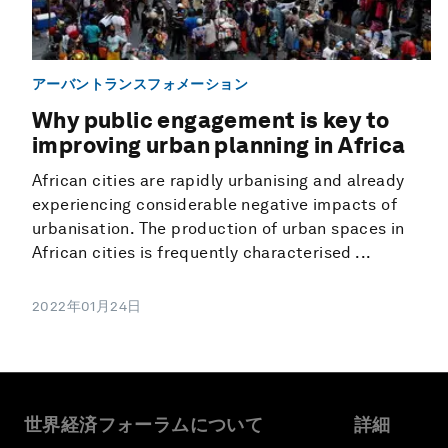
アーバントランスフォメーション
Why public engagement is key to
improving urban planning in Africa
African cities are rapidly urbanising and already
experiencing considerable negative impacts of
urbanisation. The production of urban spaces in
African cities is frequently characterised ...
2022年01月24日
世界経済フォーラムについて
詳細