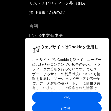
サステナビリティへの取り組み
採用情報 (英語のみ)
て
言語
EN
ES
中文
日本語
▪
▪
▪
このウェブサイトはCookieを使用し
ます
このサイトではCookieを使って、ユーザー
に合わせたコンテンツや広告の表示、トラ
フィックの分析を行っています。またユー
ザーによるサイトの利用状況についても情
報を収集し、ソーシャルメディアや広告配
信、データ解析の各パートナーに情報を共
有しています。ここで収集された情報は、
ユーザーが各パートナーに提供した他の情
報や各パートナーのサービスを使用した際
拒否
に収集された情報と組み合わされ、各パー
トナーによって使用されることがありま
全て許可