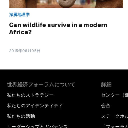
深層地理学
Can wildlife survive in a modern
Africa?
2015年06月05日
世界経済フォーラムについて
詳細
私たちのストラテジー
センター（
私たちのアイデンティティ
会合
私たちの活動
ステークホ
リーダーシップとガバナンス
「フォーラ