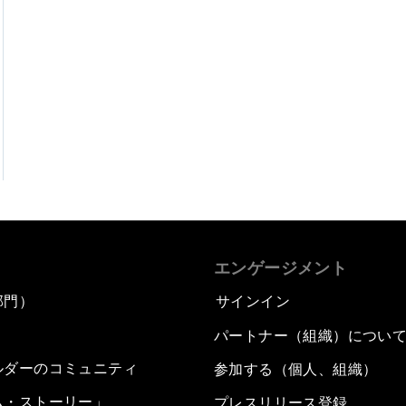
エンゲージメント
部門）
サインイン
パートナー（組織）につい
ルダーのコミュニティ
参加する（個人、組織）
ム・ストーリー」
プレスリリース登録