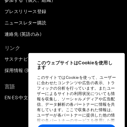
参加する（個人、組織）
プレスリリース登録
ニュースレター購読
連絡先 (英語のみ)
リンク
サステナビリティへの取り組み
このウェブサイトはCookieを使用し
ます
採用情報 (英語のみ)
このサイトではCookieを使って、ユーザー
に合わせたコンテンツや広告の表示、トラ
言語
フィックの分析を行っています。またユー
ザーによるサイトの利用状況についても情
EN
ES
中文
日本語
▪
▪
▪
報を収集し、ソーシャルメディアや広告配
信、データ解析の各パートナーに情報を共
有しています。ここで収集された情報は、
ユーザーが各パートナーに提供した他の情
報や各パートナーのサービスを使用した際
に収集された情報と組み合わされ、各パー