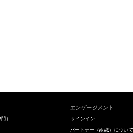
エンゲージメント
部門）
サインイン
パートナー（組織）につい