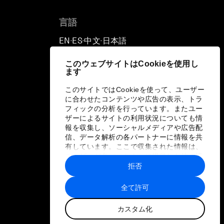
言語
EN
ES
中文
日本語
▪
▪
▪
このウェブサイトはCookieを使用し
ます
このサイトではCookieを使って、ユーザー
に合わせたコンテンツや広告の表示、トラ
フィックの分析を行っています。またユー
ザーによるサイトの利用状況についても情
報を収集し、ソーシャルメディアや広告配
信、データ解析の各パートナーに情報を共
有しています。ここで収集された情報は、
ユーザーが各パートナーに提供した他の情
報や各パートナーのサービスを使用した際
拒否
に収集された情報と組み合わされ、各パー
トナーによって使用されることがありま
全て許可
す。
カスタム化