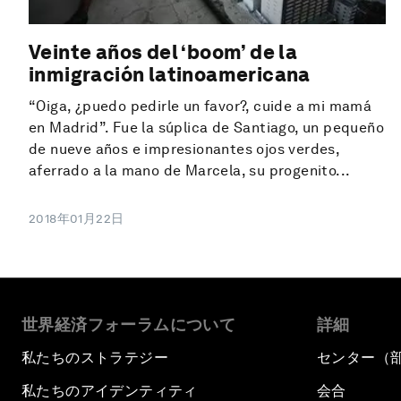
Veinte años del ‘boom’ de la
inmigración latinoamericana
“Oiga, ¿puedo pedirle un favor?, cuide a mi mamá
en Madrid”. Fue la súplica de Santiago, un pequeño
de nueve años e impresionantes ojos verdes,
aferrado a la mano de Marcela, su progenito...
2018年01月22日
世界経済フォーラムについて
詳細
私たちのストラテジー
センター（
私たちのアイデンティティ
会合