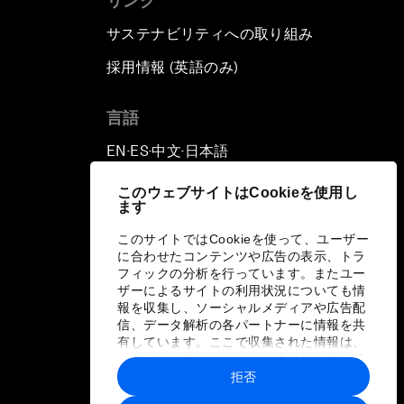
リンク
サステナビリティへの取り組み
採用情報 (英語のみ)
て
言語
EN
ES
中文
日本語
▪
▪
▪
このウェブサイトはCookieを使用し
ます
このサイトではCookieを使って、ユーザー
に合わせたコンテンツや広告の表示、トラ
フィックの分析を行っています。またユー
ザーによるサイトの利用状況についても情
報を収集し、ソーシャルメディアや広告配
信、データ解析の各パートナーに情報を共
有しています。ここで収集された情報は、
ユーザーが各パートナーに提供した他の情
報や各パートナーのサービスを使用した際
拒否
に収集された情報と組み合わされ、各パー