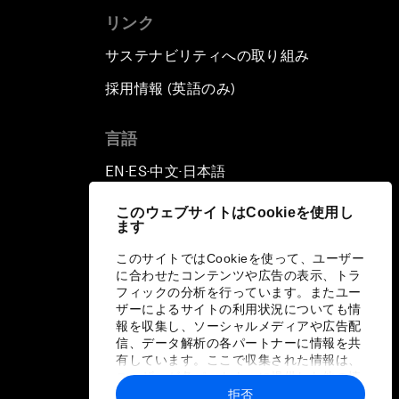
リンク
サステナビリティへの取り組み
採用情報 (英語のみ)
て
言語
EN
ES
中文
日本語
▪
▪
▪
このウェブサイトはCookieを使用し
ます
このサイトではCookieを使って、ユーザー
に合わせたコンテンツや広告の表示、トラ
フィックの分析を行っています。またユー
ザーによるサイトの利用状況についても情
報を収集し、ソーシャルメディアや広告配
信、データ解析の各パートナーに情報を共
有しています。ここで収集された情報は、
ユーザーが各パートナーに提供した他の情
報や各パートナーのサービスを使用した際
拒否