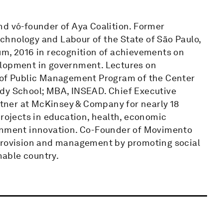
nd vó-founder of Aya Coalition. Former
hnology and Labour of the State of São Paulo,
um, 2016 in recognition of achievements on
elopment in government. Lectures on
r of Public Management Program of the Center
edy School; MBA, INSEAD. Chief Executive
artner at McKinsey & Company for nearly 18
projects in education, health, economic
ernment innovation. Co-Founder of Movimento
 provision and management by promoting social
able country.