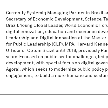
Currently Systemiq Managing Partner in Brazil a
Secretary of Economic Development, Science, Tec
Brazil. Young Global Leader, World Economic For
digital innovation, education and economic dev
Leadership and Digital Innovation at the Maste
for Public Leadership (CLP). MPA, Harvard Kenn
Officer of Optum Brazil until 2018; previously P
years. Focused on public sector challenges, led 
development, with special focus on digital gov
Agora!, which seeks to modernize public policy
engagement, to build a more humane and sustain