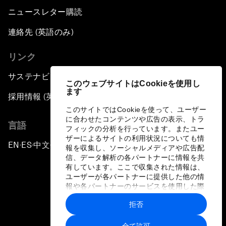
ニュースレター購読
連絡先 (英語のみ)
リンク
サステナビリティへの取り組み
このウェブサイトはCookieを使用し
ます
採用情報 (英語のみ)
このサイトではCookieを使って、ユーザー
に合わせたコンテンツや広告の表示、トラ
言語
フィックの分析を行っています。またユー
ザーによるサイトの利用状況についても情
EN
ES
中文
日本語
▪
▪
▪
報を収集し、ソーシャルメディアや広告配
信、データ解析の各パートナーに情報を共
有しています。ここで収集された情報は、
ユーザーが各パートナーに提供した他の情
報や各パートナーのサービスを使用した際
に収集された情報と組み合わされ、各パー
拒否
トナーによって使用されることがありま
プライバシーポリシーと利用規約
す。
全て許可