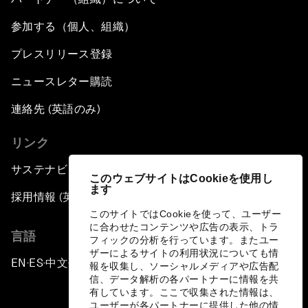
参加する（個人、組織）
プレスリリース登録
ニュースレター購読
連絡先 (英語のみ)
リンク
サステナビリティへの取り組み
このウェブサイトはCookieを使用し
ます
採用情報 (英語のみ)
このサイトではCookieを使って、ユーザー
に合わせたコンテンツや広告の表示、トラ
言語
フィックの分析を行っています。またユー
ザーによるサイトの利用状況についても情
EN
ES
中文
日本語
▪
▪
▪
報を収集し、ソーシャルメディアや広告配
信、データ解析の各パートナーに情報を共
有しています。ここで収集された情報は、
ユーザーが各パートナーに提供した他の情