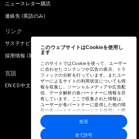
ニュースレター購読
連絡先 (英語のみ)
リンク
サステナビリティへの取り組み
このウェブサイトはCookieを使用し
ます
採用情報 (英語のみ)
このサイトではCookieを使って、ユーザー
に合わせたコンテンツや広告の表示、トラ
言語
フィックの分析を行っています。またユー
ザーによるサイトの利用状況についても情
EN
ES
中文
日本語
▪
▪
▪
報を収集し、ソーシャルメディアや広告配
信、データ解析の各パートナーに情報を共
有しています。ここで収集された情報は、
ユーザーが各パートナーに提供した他の情
報や各パートナーのサービスを使用した際
に収集された情報と組み合わされ、各パー
拒否
トナーによって使用されることがありま
プライバシーポリシーと利用規約
す。
全て許可
サイトマップ