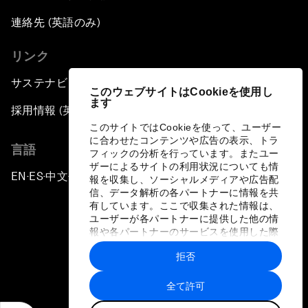
連絡先 (英語のみ)
リンク
サステナビリティへの取り組み
このウェブサイトはCookieを使用し
ます
採用情報 (英語のみ)
このサイトではCookieを使って、ユーザー
に合わせたコンテンツや広告の表示、トラ
言語
フィックの分析を行っています。またユー
ザーによるサイトの利用状況についても情
EN
ES
中文
日本語
▪
▪
▪
報を収集し、ソーシャルメディアや広告配
信、データ解析の各パートナーに情報を共
有しています。ここで収集された情報は、
ユーザーが各パートナーに提供した他の情
報や各パートナーのサービスを使用した際
に収集された情報と組み合わされ、各パー
拒否
トナーによって使用されることがありま
プライバシーポリシーと利用規約
す。
全て許可
サイトマップ