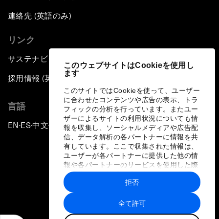
連絡先 (英語のみ)
リンク
サステナビリティへの取り組み
このウェブサイトはCookieを使用し
ます
採用情報 (英語のみ)
このサイトではCookieを使って、ユーザー
に合わせたコンテンツや広告の表示、トラ
言語
フィックの分析を行っています。またユー
ザーによるサイトの利用状況についても情
EN
ES
中文
日本語
▪
▪
▪
報を収集し、ソーシャルメディアや広告配
信、データ解析の各パートナーに情報を共
有しています。ここで収集された情報は、
ユーザーが各パートナーに提供した他の情
報や各パートナーのサービスを使用した際
に収集された情報と組み合わされ、各パー
拒否
トナーによって使用されることがありま
プライバシーポリシーと利用規約
す。
全て許可
サイトマップ