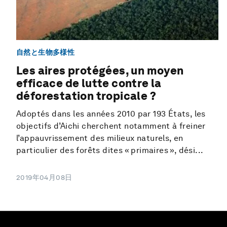
自然と生物多様性
Les aires protégées, un moyen
efficace de lutte contre la
déforestation tropicale ?
Adoptés dans les années 2010 par 193 États, les
objectifs d’Aichi cherchent notamment à freiner
l’appauvrissement des milieux naturels, en
particulier des forêts dites « primaires », dési...
2019年04月08日