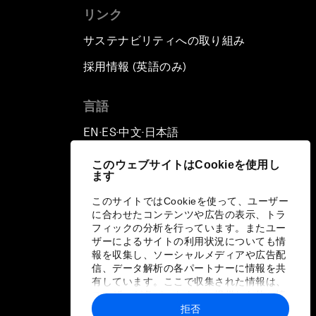
リンク
サステナビリティへの取り組み
採用情報 (英語のみ)
て
言語
EN
ES
中文
日本語
▪
▪
▪
このウェブサイトはCookieを使用し
ます
このサイトではCookieを使って、ユーザー
に合わせたコンテンツや広告の表示、トラ
フィックの分析を行っています。またユー
ザーによるサイトの利用状況についても情
報を収集し、ソーシャルメディアや広告配
信、データ解析の各パートナーに情報を共
有しています。ここで収集された情報は、
ユーザーが各パートナーに提供した他の情
報や各パートナーのサービスを使用した際
拒否