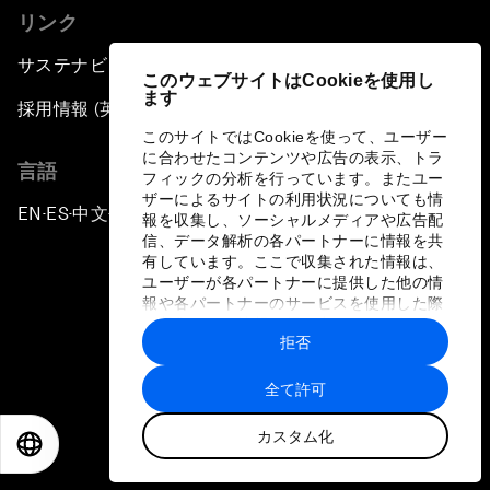
リンク
サステナビリティへの取り組み
このウェブサイトはCookieを使用し
ます
採用情報 (英語のみ)
このサイトではCookieを使って、ユーザー
に合わせたコンテンツや広告の表示、トラ
言語
フィックの分析を行っています。またユー
ザーによるサイトの利用状況についても情
EN
ES
中文
日本語
▪
▪
▪
報を収集し、ソーシャルメディアや広告配
信、データ解析の各パートナーに情報を共
有しています。ここで収集された情報は、
ユーザーが各パートナーに提供した他の情
報や各パートナーのサービスを使用した際
に収集された情報と組み合わされ、各パー
拒否
トナーによって使用されることがありま
プライバシーポリシーと利用規約
す。
全て許可
サイトマップ
カスタム化
©
2026
世界経済フォーラム
EN
ES
中文
日本語