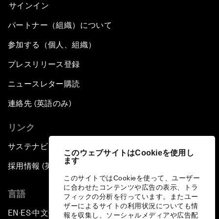
サインイン
パートナー（組織）について
参加する（個人、組織）
プレスリリース登録
ニュースレター購読
連絡先 (英語のみ)
リンク
サステナビリティへの取り組み
このウェブサイトはCookieを使用し
ます
採用情報 (英語のみ)
このサイトではCookieを使って、ユーザー
に合わせたコンテンツや広告の表示、トラ
言語
フィックの分析を行っています。またユー
ザーによるサイトの利用状況についても情
EN
ES
中文
日本語
▪
▪
▪
報を収集し、ソーシャルメディアや広告配