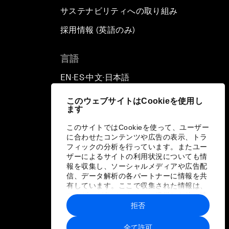
サステナビリティへの取り組み
採用情報 (英語のみ)
て
言語
EN
ES
中文
日本語
▪
▪
▪
このウェブサイトはCookieを使用し
ます
このサイトではCookieを使って、ユーザー
に合わせたコンテンツや広告の表示、トラ
フィックの分析を行っています。またユー
ザーによるサイトの利用状況についても情
報を収集し、ソーシャルメディアや広告配
信、データ解析の各パートナーに情報を共
有しています。ここで収集された情報は、
ユーザーが各パートナーに提供した他の情
報や各パートナーのサービスを使用した際
拒否
に収集された情報と組み合わされ、各パー
トナーによって使用されることがありま
全て許可