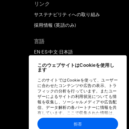
リンク
サステナビリティへの取り組み
採用情報 (英語のみ)
て
言語
EN
ES
中文
日本語
▪
▪
▪
このウェブサイトはCookieを使用し
ます
このサイトではCookieを使って、ユーザー
に合わせたコンテンツや広告の表示、トラ
フィックの分析を行っています。またユー
ザーによるサイトの利用状況についても情
報を収集し、ソーシャルメディアや広告配
信、データ解析の各パートナーに情報を共
有しています。ここで収集された情報は、
ユーザーが各パートナーに提供した他の情
報や各パートナーのサービスを使用した際
拒否