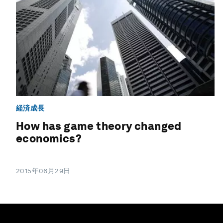
経済成長
How has game theory changed
economics?
2015年06月29日