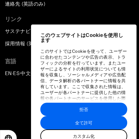
連絡先 (英語のみ)
リンク
サステナビリティへの取り組み
このウェブサイトはCookieを使用し
ます
採用情報 (英語のみ)
このサイトではCookieを使って、ユーザー
に合わせたコンテンツや広告の表示、トラ
言語
フィックの分析を行っています。またユー
ザーによるサイトの利用状況についても情
EN
ES
中文
日本語
▪
▪
▪
報を収集し、ソーシャルメディアや広告配
信、データ解析の各パートナーに情報を共
有しています。ここで収集された情報は、
ユーザーが各パートナーに提供した他の情
報や各パートナーのサービスを使用した際
に収集された情報と組み合わされ、各パー
拒否
トナーによって使用されることがありま
プライバシーポリシーと利用規約
す。
全て許可
サイトマップ
カスタム化
©
2026
世界経済フォーラム
EN
ES
中文
日本語