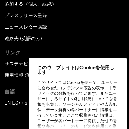
参加する（個人、組織）
プレスリリース登録
ニュースレター購読
連絡先 (英語のみ)
リンク
サステナビリティへの取り組み
このウェブサイトはCookieを使用し
ます
採用情報 (英語のみ)
このサイトではCookieを使って、ユーザー
に合わせたコンテンツや広告の表示、トラ
言語
フィックの分析を行っています。またユー
ザーによるサイトの利用状況についても情
EN
ES
中文
日本語
▪
▪
▪
報を収集し、ソーシャルメディアや広告配
信、データ解析の各パートナーに情報を共
有しています。ここで収集された情報は、
ユーザーが各パートナーに提供した他の情
報や各パートナーのサービスを使用した際