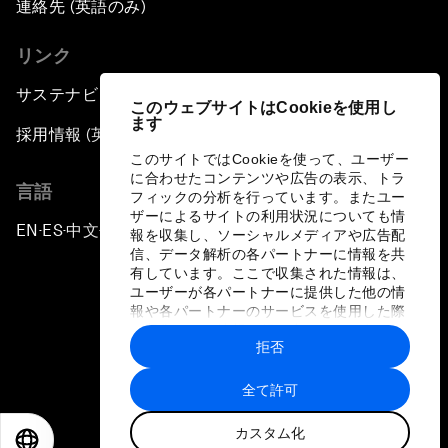
連絡先 (英語のみ)
リンク
サステナビリティへの取り組み
このウェブサイトはCookieを使用し
ます
採用情報 (英語のみ)
このサイトではCookieを使って、ユーザー
に合わせたコンテンツや広告の表示、トラ
言語
フィックの分析を行っています。またユー
ザーによるサイトの利用状況についても情
EN
ES
中文
日本語
▪
▪
▪
報を収集し、ソーシャルメディアや広告配
信、データ解析の各パートナーに情報を共
有しています。ここで収集された情報は、
ユーザーが各パートナーに提供した他の情
報や各パートナーのサービスを使用した際
に収集された情報と組み合わされ、各パー
拒否
トナーによって使用されることがありま
プライバシーポリシーと利用規約
す。
全て許可
サイトマップ
カスタム化
©
2026
世界経済フォーラム
EN
ES
中文
日本語