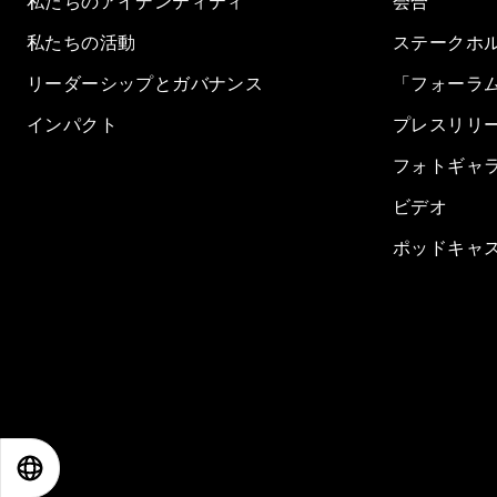
私たちのアイデンティティ
会合
私たちの活動
ステークホ
リーダーシップとガバナンス
「フォーラ
インパクト
プレスリリ
フォトギャ
ビデオ
ポッドキャ
EN
ES
中文
日本語