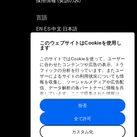
採用情報 (英語のみ)
て
言語
EN
ES
中文
日本語
▪
▪
▪
このウェブサイトはCookieを使用し
ます
このサイトではCookieを使って、ユーザー
に合わせたコンテンツや広告の表示、トラ
フィックの分析を行っています。またユー
ザーによるサイトの利用状況についても情
報を収集し、ソーシャルメディアや広告配
信、データ解析の各パートナーに情報を共
有しています。ここで収集された情報は、
ユーザーが各パートナーに提供した他の情
報や各パートナーのサービスを使用した際
拒否
に収集された情報と組み合わされ、各パー
トナーによって使用されることがありま
全て許可
す。
カスタム化