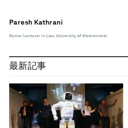
Paresh Kathrani
Senior Lecturer in Law, University of Westminster
最新記事