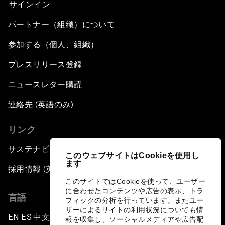
サインイン
パートナー（組織）について
参加する（個人、組織）
プレスリリース登録
ニュースレター購読
連絡先 (英語のみ)
リンク
サステナビリティへの取り組み
このウェブサイトはCookieを使用し
ます
採用情報 (英語のみ)
このサイトではCookieを使って、ユーザー
に合わせたコンテンツや広告の表示、トラ
言語
フィックの分析を行っています。またユー
ザーによるサイトの利用状況についても情
EN
ES
中文
日本語
▪
▪
▪
報を収集し、ソーシャルメディアや広告配