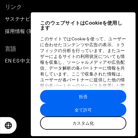
リンク
サステナビリティへの取り組み
このウェブサイトはCookieを使用し
ます
採用情報 (英語のみ)
このサイトではCookieを使って、ユーザー
に合わせたコンテンツや広告の表示、トラ
言語
フィックの分析を行っています。またユー
ザーによるサイトの利用状況についても情
EN
ES
中文
日本語
▪
▪
▪
報を収集し、ソーシャルメディアや広告配
信、データ解析の各パートナーに情報を共
有しています。ここで収集された情報は、
ユーザーが各パートナーに提供した他の情
報や各パートナーのサービスを使用した際
に収集された情報と組み合わされ、各パー
拒否
トナーによって使用されることがありま
プライバシーポリシーと利用規約
す。
全て許可
サイトマップ
カスタム化
©
2026
世界経済フォーラム
EN
ES
中文
日本語