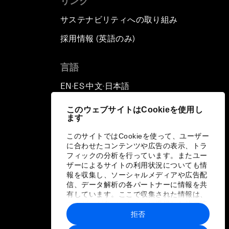
リンク
サステナビリティへの取り組み
採用情報 (英語のみ)
て
言語
EN
ES
中文
日本語
▪
▪
▪
このウェブサイトはCookieを使用し
ます
このサイトではCookieを使って、ユーザー
に合わせたコンテンツや広告の表示、トラ
フィックの分析を行っています。またユー
ザーによるサイトの利用状況についても情
報を収集し、ソーシャルメディアや広告配
信、データ解析の各パートナーに情報を共
有しています。ここで収集された情報は、
ユーザーが各パートナーに提供した他の情
報や各パートナーのサービスを使用した際
拒否
に収集された情報と組み合わされ、各パー