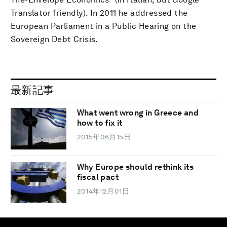
Translator friendly). In 2011 he addressed the
European Parliament in a Public Hearing on the
Sovereign Debt Crisis.
最新記事
What went wrong in Greece and
how to fix it
2015年06月15日
Why Europe should rethink its
fiscal pact
2014年12月01日