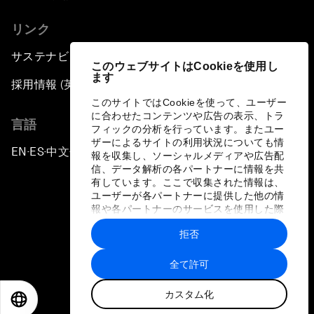
リンク
サステナビリティへの取り組み
このウェブサイトはCookieを使用し
ます
採用情報 (英語のみ)
このサイトではCookieを使って、ユーザー
に合わせたコンテンツや広告の表示、トラ
言語
フィックの分析を行っています。またユー
ザーによるサイトの利用状況についても情
EN
ES
中文
日本語
▪
▪
▪
報を収集し、ソーシャルメディアや広告配
信、データ解析の各パートナーに情報を共
有しています。ここで収集された情報は、
ユーザーが各パートナーに提供した他の情
報や各パートナーのサービスを使用した際
に収集された情報と組み合わされ、各パー
拒否
トナーによって使用されることがありま
プライバシーポリシーと利用規約
す。
全て許可
サイトマップ
カスタム化
©
2026
世界経済フォーラム
EN
ES
中文
日本語