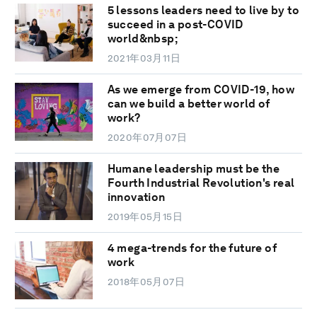
5 lessons leaders need to live by to
succeed in a post-COVID
world&nbsp;
2021年03月11日
As we emerge from COVID-19, how
can we build a better world of
work?
2020年07月07日
Humane leadership must be the
Fourth Industrial Revolution's real
innovation
2019年05月15日
4 mega-trends for the future of
work
2018年05月07日