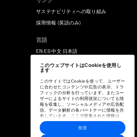
リンク
サステナビリティへの取り組み
採用情報 (英語のみ)
て
言語
EN
ES
中文
日本語
▪
▪
▪
このウェブサイトはCookieを使用し
ます
このサイトではCookieを使って、ユーザー
に合わせたコンテンツや広告の表示、トラ
フィックの分析を行っています。またユー
ザーによるサイトの利用状況についても情
報を収集し、ソーシャルメディアや広告配
信、データ解析の各パートナーに情報を共
有しています。ここで収集された情報は、
ユーザーが各パートナーに提供した他の情
報や各パートナーのサービスを使用した際
拒否
に収集された情報と組み合わされ、各パー