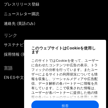
プレスリリース登録
ニュースレター購読
連絡先 (英語のみ)
リンク
サステナビリティへの取り組み
このウェブサイトはCookieを使用し
ます
採用情報 (英語のみ)
このサイトではCookieを使って、ユーザー
に合わせたコンテンツや広告の表示、トラ
言語
フィックの分析を行っています。またユー
ザーによるサイトの利用状況についても情
EN
ES
中文
日本語
▪
▪
▪
報を収集し、ソーシャルメディアや広告配
信、データ解析の各パートナーに情報を共
有しています。ここで収集された情報は、
ユーザーが各パートナーに提供した他の情
報や各パートナーのサービスを使用した際
に収集された情報と組み合わされ、各パー
拒否
トナーによって使用されることがありま