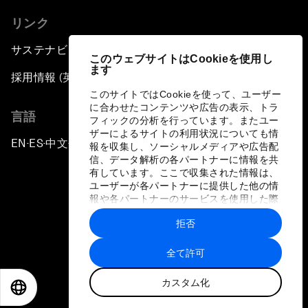
リンク
サステナビリティへの取り組み
このウェブサイトはCookieを使用し
ます
採用情報 (英語のみ)
このサイトではCookieを使って、ユーザー
に合わせたコンテンツや広告の表示、トラ
言語
フィックの分析を行っています。またユー
ザーによるサイトの利用状況についても情
EN
ES
中文
日本語
▪
▪
▪
報を収集し、ソーシャルメディアや広告配
信、データ解析の各パートナーに情報を共
有しています。ここで収集された情報は、
ユーザーが各パートナーに提供した他の情
報や各パートナーのサービスを使用した際
に収集された情報と組み合わされ、各パー
拒否
トナーによって使用されることがありま
プライバシーポリシーと利用規約
す。
全て許可
サイトマップ
カスタム化
©
2026
世界経済フォーラム
EN
ES
中文
日本語