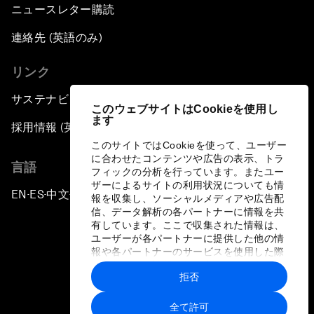
ニュースレター購読
連絡先 (英語のみ)
リンク
サステナビリティへの取り組み
このウェブサイトはCookieを使用し
ます
採用情報 (英語のみ)
このサイトではCookieを使って、ユーザー
に合わせたコンテンツや広告の表示、トラ
言語
フィックの分析を行っています。またユー
ザーによるサイトの利用状況についても情
EN
ES
中文
日本語
▪
▪
▪
報を収集し、ソーシャルメディアや広告配
信、データ解析の各パートナーに情報を共
有しています。ここで収集された情報は、
ユーザーが各パートナーに提供した他の情
報や各パートナーのサービスを使用した際
に収集された情報と組み合わされ、各パー
拒否
トナーによって使用されることがありま
プライバシーポリシーと利用規約
す。
全て許可