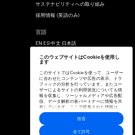
サステナビリティへの取り組み
採用情報 (英語のみ)
て
言語
EN
ES
中文
日本語
▪
▪
▪
このウェブサイトはCookieを使用し
ます
このサイトではCookieを使って、ユーザー
に合わせたコンテンツや広告の表示、トラ
フィックの分析を行っています。またユー
ザーによるサイトの利用状況についても情
報を収集し、ソーシャルメディアや広告配
信、データ解析の各パートナーに情報を共
有しています。ここで収集された情報は、
ユーザーが各パートナーに提供した他の情
報や各パートナーのサービスを使用した際
拒否
に収集された情報と組み合わされ、各パー
トナーによって使用されることがありま
全て許可