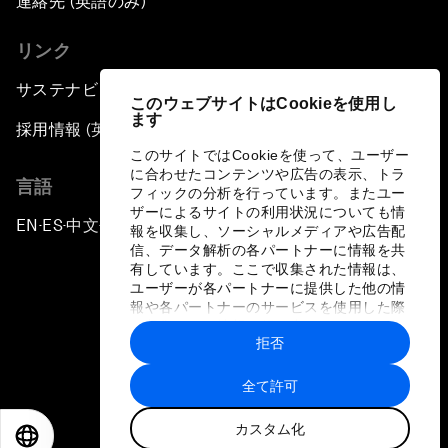
連絡先 (英語のみ)
リンク
サステナビリティへの取り組み
このウェブサイトはCookieを使用し
ます
採用情報 (英語のみ)
このサイトではCookieを使って、ユーザー
に合わせたコンテンツや広告の表示、トラ
言語
フィックの分析を行っています。またユー
ザーによるサイトの利用状況についても情
EN
ES
中文
日本語
▪
▪
▪
報を収集し、ソーシャルメディアや広告配
信、データ解析の各パートナーに情報を共
有しています。ここで収集された情報は、
ユーザーが各パートナーに提供した他の情
報や各パートナーのサービスを使用した際
に収集された情報と組み合わされ、各パー
拒否
トナーによって使用されることがありま
プライバシーポリシーと利用規約
す。
全て許可
サイトマップ
カスタム化
©
2026
世界経済フォーラム
EN
ES
中文
日本語