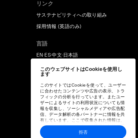
リンク
サステナビリティへの取り組み
採用情報 (英語のみ)
て
言語
EN
ES
中文
日本語
▪
▪
▪
このウェブサイトはCookieを使用し
ます
このサイトではCookieを使って、ユーザー
に合わせたコンテンツや広告の表示、トラ
フィックの分析を行っています。またユー
ザーによるサイトの利用状況についても情
報を収集し、ソーシャルメディアや広告配
信、データ解析の各パートナーに情報を共
有しています。ここで収集された情報は、
ユーザーが各パートナーに提供した他の情
報や各パートナーのサービスを使用した際
拒否
に収集された情報と組み合わされ、各パー