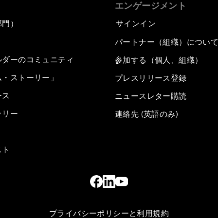
エンゲージメント
部門）
サインイン
パートナー（組織）につい
ルダーのコミュニティ
参加する（個人、組織）
ム・ストーリー」
プレスリリース登録
ース
ニュースレター購読
ラリー
連絡先 (英語のみ)
スト
プライバシーポリシーと利用規約