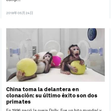
2018年05月24日
China toma la delantera en
clonación: su último éxito son dos
primates
En 1996 nació la oveja Dolly. Fue un hito mundial y