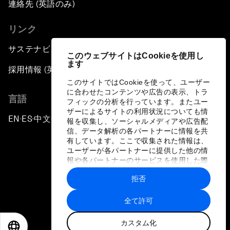
連絡先 (英語のみ)
リンク
サステナビリティへの取り組み
このウェブサイトはCookieを使用し
ます
採用情報 (英語のみ)
このサイトではCookieを使って、ユーザー
に合わせたコンテンツや広告の表示、トラ
言語
フィックの分析を行っています。またユー
ザーによるサイトの利用状況についても情
EN
ES
中文
日本語
▪
▪
▪
報を収集し、ソーシャルメディアや広告配
信、データ解析の各パートナーに情報を共
有しています。ここで収集された情報は、
ユーザーが各パートナーに提供した他の情
報や各パートナーのサービスを使用した際
に収集された情報と組み合わされ、各パー
拒否
トナーによって使用されることがありま
プライバシーポリシーと利用規約
す。
全て許可
サイトマップ
カスタム化
©
2026
世界経済フォーラム
EN
ES
中文
日本語