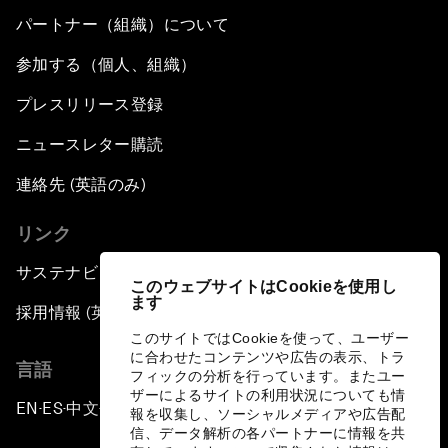
パートナー（組織）について
参加する（個人、組織）
プレスリリース登録
ニュースレター購読
連絡先 (英語のみ)
リンク
サステナビリティへの取り組み
このウェブサイトはCookieを使用し
ます
採用情報 (英語のみ)
このサイトではCookieを使って、ユーザー
に合わせたコンテンツや広告の表示、トラ
言語
フィックの分析を行っています。またユー
ザーによるサイトの利用状況についても情
EN
ES
中文
日本語
▪
▪
▪
報を収集し、ソーシャルメディアや広告配
信、データ解析の各パートナーに情報を共