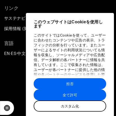
リンク
サステナビリティへの取り組み
このウェブサイトはCookieを使用し
ます
採用情報 (英語のみ)
このサイトではCookieを使って、ユーザー
に合わせたコンテンツや広告の表示、トラ
言語
フィックの分析を行っています。またユー
ザーによるサイトの利用状況についても情
EN
ES
中文
日本語
▪
▪
▪
報を収集し、ソーシャルメディアや広告配
信、データ解析の各パートナーに情報を共
有しています。ここで収集された情報は、
ユーザーが各パートナーに提供した他の情
報や各パートナーのサービスを使用した際
に収集された情報と組み合わされ、各パー
拒否
トナーによって使用されることがありま
プライバシーポリシーと利用規約
す。
全て許可
サイトマップ
カスタム化
©
2026
世界経済フォーラム
EN
ES
中文
日本語