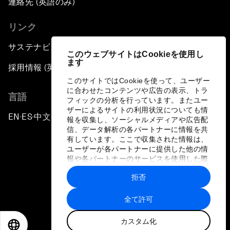
連絡先 (英語のみ)
リンク
サステナビリティへの取り組み
このウェブサイトはCookieを使用し
ます
採用情報 (英語のみ)
このサイトではCookieを使って、ユーザー
に合わせたコンテンツや広告の表示、トラ
言語
フィックの分析を行っています。またユー
ザーによるサイトの利用状況についても情
EN
ES
中文
日本語
▪
▪
▪
報を収集し、ソーシャルメディアや広告配
信、データ解析の各パートナーに情報を共
有しています。ここで収集された情報は、
ユーザーが各パートナーに提供した他の情
報や各パートナーのサービスを使用した際
に収集された情報と組み合わされ、各パー
拒否
トナーによって使用されることがありま
プライバシーポリシーと利用規約
す。
全て許可
サイトマップ
カスタム化
©
2026
世界経済フォーラム
EN
ES
中文
日本語